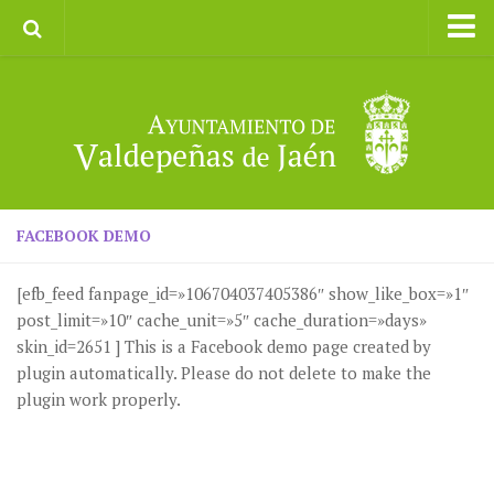
Inicio
Ayuntamiento
Galerías de Imágenes
Turismo
II CXM ROMPEALBARCAS 2023
FACEBOOK DEMO
[efb_feed fanpage_id=»106704037405386″ show_like_box=»1″
post_limit=»10″ cache_unit=»5″ cache_duration=»days»
skin_id=2651 ] This is a Facebook demo page created by
plugin automatically. Please do not delete to make the
plugin work properly.