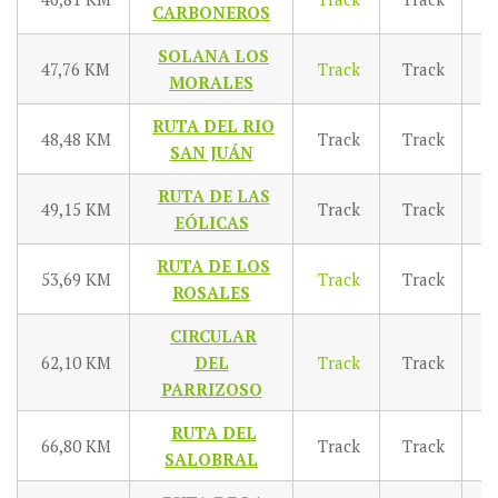
CARBONEROS
SOLANA LOS
47,76 KM
Track
Track
T
MORALES
RUTA DEL RIO
48,48 KM
Track
Track
T
SAN JUÁN
RUTA DE LAS
49,15 KM
Track
Track
T
EÓLICAS
RUTA DE LOS
53,69 KM
Track
Track
T
ROSALES
CIRCULAR
62,10 KM
DEL
Track
Track
T
PARRIZOSO
RUTA DEL
66,80 KM
Track
Track
T
SALOBRAL