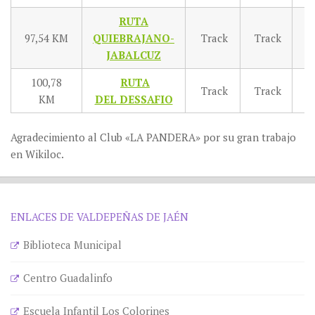
RUTA
97,54 KM
QUIEBRAJANO-
Track
Track
T
JABALCUZ
100,78
RUTA
Track
Track
T
KM
DEL DESSAFIO
Agradecimiento al Club «LA PANDERA» por su gran trabajo
en Wikiloc.
ENLACES DE VALDEPEÑAS DE JAÉN
Biblioteca Municipal
Centro Guadalinfo
Escuela Infantil Los Colorines