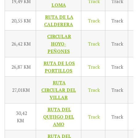
19,49 KM
Track
Track
T
LOMA
RUTA DE LA
20,55 KM
Track
Track
T
CALDERERA
CIRCULAR
26,42 KM
HOYO-
Track
Track
T
PEÑONES
RUTA DE LOS
26,87 KM
Track
Track
T
PORTILLOS
RUTA
27,01KM
CIRCULAR DEL
Track
Track
T
VILLAR
RUTA DEL
30,42
QUEJIGO DEL
Track
Track
T
KM
AMO
RUTA DEL