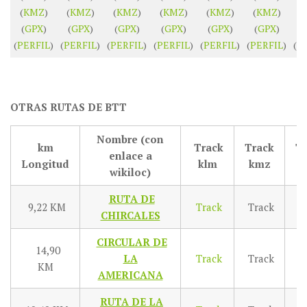
(
KMZ
)
(
KMZ
)
(
KMZ
)
(
KMZ
)
(
KMZ
)
(
KMZ
)
(
(
GPX
)
(
GPX
)
(
GPX
)
(
GPX
)
(
GPX
)
(
GPX
)
(
(
PERFIL
)
(
PERFIL
)
(
PERFIL
)
(
PERFIL
)
(
PERFIL
)
(
PERFIL
)
(
P
OTRAS RUTAS DE BTT
Nombre (con
km
Track
Track
T
enlace a
Longitud
klm
kmz
g
wikiloc)
RUTA DE
9,22 KM
Track
Track
T
CHIRCALES
CIRCULAR DE
14,90
LA
Track
Track
T
KM
AMERICANA
RUTA DE LA