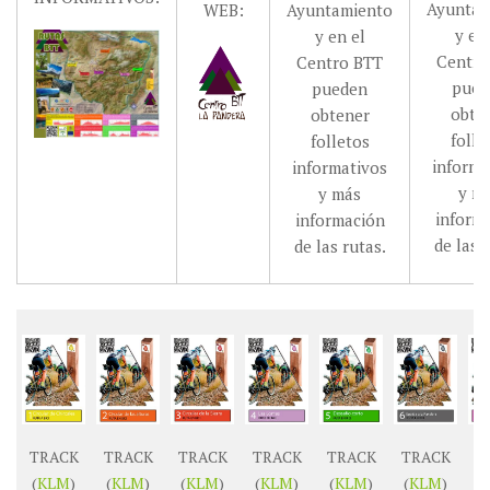
Ayuntam
WEB:
Ayuntamiento
y en
y en el
Centro
Centro BTT
pued
pueden
obte
obtener
folle
folletos
informa
informativos
y m
y más
inform
información
de las 
de las rutas.
TRACK
TRACK
TRACK
TRACK
TRACK
TRACK
T
(
KLM
)
(
KLM
)
(
KLM
)
(
KLM
)
(
KLM
)
(
KLM
)
(