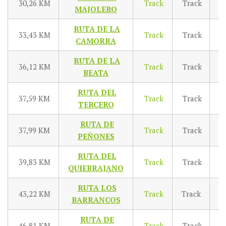
30,26 KM
Track
Track
T
MAJOLERO
RUTA DE LA
33,43 KM
Track
Track
T
CAMORRA
RUTA DE LA
36,12 KM
Track
Track
T
BEATA
RUTA DEL
37,59 KM
Track
Track
T
TERCERO
RUTA DE
37,99 KM
Track
Track
T
PEÑONES
RUTA DEL
39,83 KM
Track
Track
T
QUIEBRAJANO
RUTA LOS
43,22 KM
Track
Track
T
BARRANCOS
RUTA DE
46,81 KM
Track
Track
T