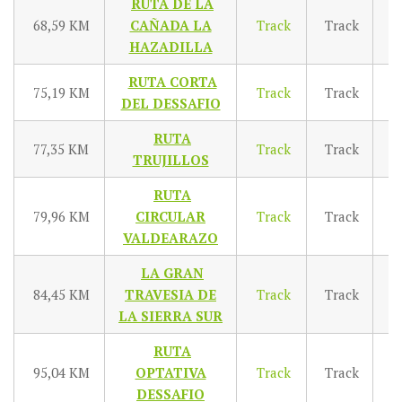
RUTA DE LA
68,59 KM
CAÑADA LA
Track
Track
T
HAZADILLA
RUTA CORTA
75,19 KM
Track
Track
T
DEL DESSAFIO
RUTA
77,35 KM
Track
Track
T
TRUJILLOS
RUTA
79,96 KM
CIRCULAR
Track
Track
T
VALDEARAZO
LA GRAN
84,45 KM
TRAVESIA
DE
Track
Track
T
LA SIERRA SUR
RUTA
95,04 KM
OPTATIVA
Track
Track
T
DESSAFIO