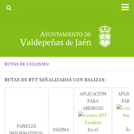
Inicio
Ayuntamiento
Galerías de Imágenes
Turismo
II CXM ROMPEALBARCAS 2023
RUTAS DE CICLISMO
RUTAS DE BTT SEÑALIZADAS CON BALIZAS:
APLICACIÓN
APLICA
PARA
PARA 
ANDROID
PANELES
En 
PÁGINA
En el
INFORMATIVOS: