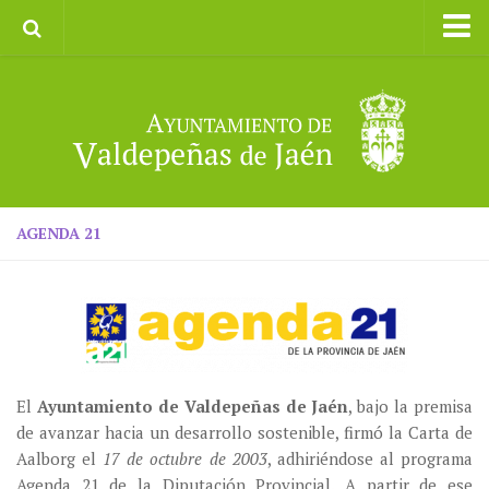
Inicio
Ayuntamiento
Galerías de Imágenes
Turismo
II CXM ROMPEALBARCAS 2023
AGENDA 21
El
Ayuntamiento de Valdepeñas de Jaén
, bajo la premisa
de avanzar hacia un desarrollo sostenible, firmó la Carta de
Aalborg el
17 de octubre de 2003
, adhiriéndose al programa
Agenda 21 de la Diputación Provincial. A partir de ese