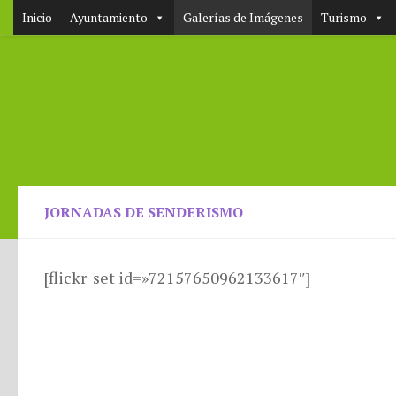
Inicio
Ayuntamiento
Galerías de Imágenes
Turismo
JORNADAS DE SENDERISMO
[flickr_set id=»72157650962133617″]