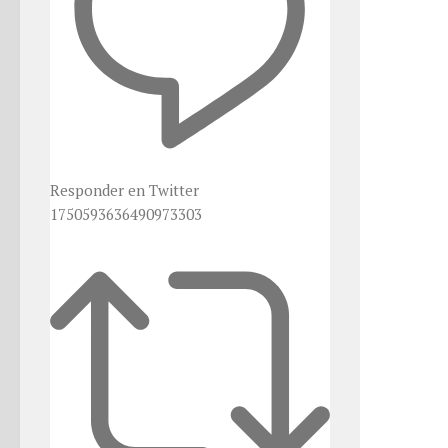
Responder en Twitter
1750593636490973303