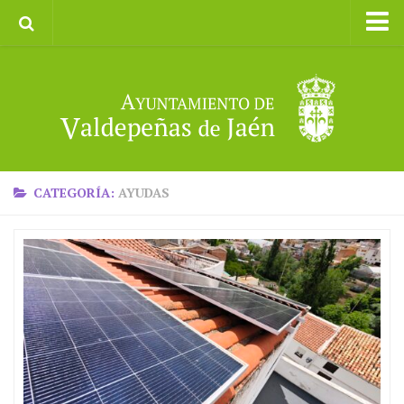
Inicio
Ayuntamiento
Galerías de Imágenes
Turismo
II CXM ROMPEALBARCAS 2023
CATEGORÍA:
AYUDAS