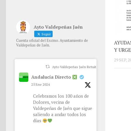
Ayto Valdepeñas Jaén
Seguir
Cuenta oficial del Excmo. Ayuntamiento de
AYUDAS
Valdepeñas de Jaén.
Y URG
29 SEP, 2
Ayto Valdepeñas Jaén Retuiteado
Andalucía Directo
25 Ene 2024
Celebramos los 100 años de
Dolores, vecina de
Valdepeñas de Jaén que sigue
saliendo a andar todos los
días