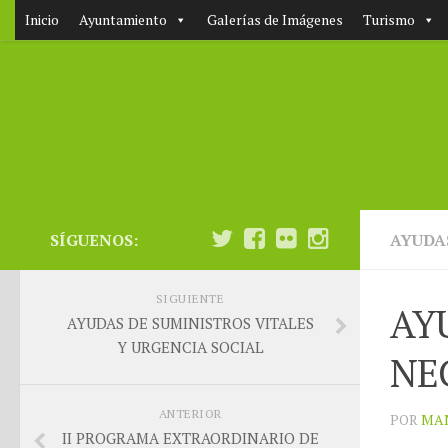
Inicio
Ayuntamiento
Galerías de Imágenes
Turismo
SÍGUENOS:
AYUDA
SIGUIENTE
AY
AYUDAS DE SUMINISTROS VITALES
Y URGENCIA SOCIAL
NE
ANTERIOR
POR
MA
II PROGRAMA EXTRAORDINARIO DE