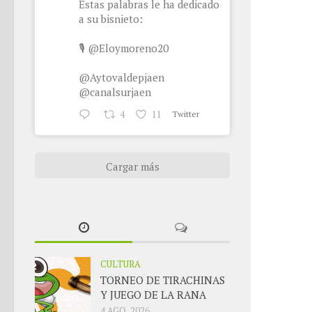
Estas palabras le ha dedicado
a su bisnieto:
🎙
@Eloymoreno20
@Aytovaldepjaen
@canalsurjaen
4
11
Twitter
Cargar más
CULTURA
TORNEO DE TIRACHINAS
Y JUEGO DE LA RANA
4 AGO, 2026