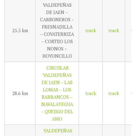
VALDEPEÑAS
DE JAEN –
CARBONEROS –
FRESNADILLA
25.5 km
track
track
tr
– COVATERRIZA
– CORTIJO LOS
NONOS –
HOYONCILLO
CIRCULAR
VALDEPEÑAS
DE JAEN – LAS
LOMAS – LOS
28.6 km
track
track
tr
BARRANCOS –
NAVALAYEGUA
– QUEJIGO DEL
AMO
VALDEPEÑAS