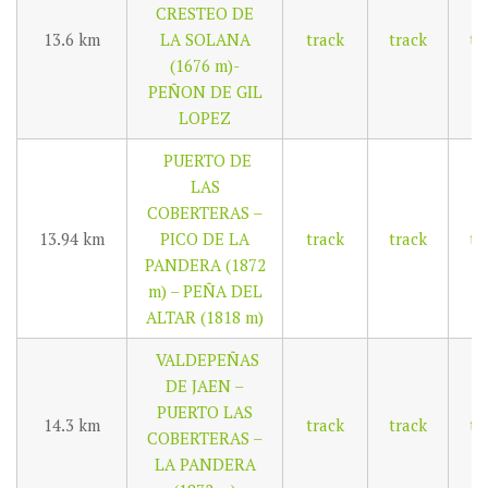
CRESTEO DE
13.6 km
LA SOLANA
track
track
tr
(1676 m)-
PEÑON DE GIL
LOPEZ
PUERTO DE
LAS
COBERTERAS –
13.94 km
PICO DE LA
track
track
tr
PANDERA (1872
m) – PEÑA DEL
ALTAR (1818 m)
VALDEPEÑAS
DE JAEN –
PUERTO LAS
14.3 km
track
track
tr
COBERTERAS –
LA PANDERA