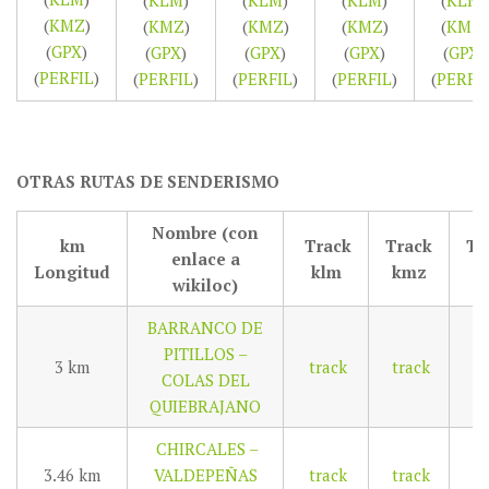
(
KLM
)
(
KMZ
)
(
KMZ
)
(
KMZ
)
(
KMZ
)
(
KMZ
)
(
GPX
)
(
GPX
)
(
GPX
)
(
GPX
)
(
GPX
)
(
PERFIL
)
(
PERFIL
)
(
PERFIL
)
(
PERFI
(
PERFIL
)
OTRAS RUTAS DE SENDERISMO
Nombre (con
km
Track
Track
Tr
enlace a
Longitud
klm
kmz
g
wikiloc)
BARRANCO DE
PITILLOS –
3 km
track
track
tr
COLAS DEL
QUIEBRAJANO
CHIRCALES –
3.46 km
VALDEPEÑAS
track
track
tr