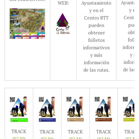
Ayuntam
WEB:
Ayuntamiento
y en
y en el
Centro
Centro BTT
pued
pueden
obte
obtener
folle
folletos
informa
informativos
y m
y más
inform
información
de las 
de las rutas.
TRACK
TRACK
TRACK
TRAC
TRACK
(
KLM
)
(
KLM
)
(
KLM
)
(
KLM
)