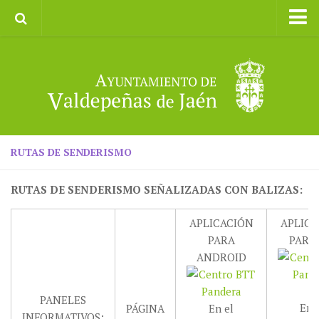
Inicio
Ayuntamiento
Galerías de Imágenes
Turismo
II CXM ROMPEALBARCAS 2023
RUTAS DE SENDERISMO
RUTAS DE SENDERISMO SEÑALIZADAS CON BALIZAS:
APLICACIÓN
APLICA
PARA
PARA 
ANDROID
PANELES
En 
PÁGINA
En el
INFORMATIVOS: