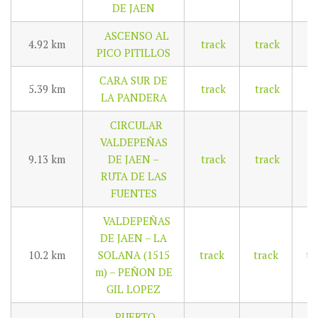
DE JAEN
ASCENSO AL
4.92 km
track
track
tr
PICO PITILLOS
CARA SUR DE
5.39 km
track
track
tr
LA PANDERA
CIRCULAR
VALDEPEÑAS
9.13 km
DE JAEN –
track
track
tr
RUTA DE LAS
FUENTES
VALDEPEÑAS
DE JAEN – LA
10.2 km
SOLANA (1515
track
track
tr
m) – PEÑON DE
GIL LOPEZ
PUERTO