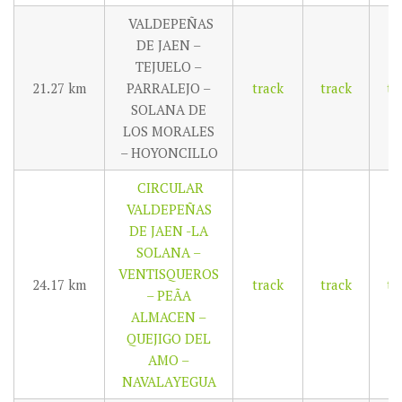
VALDEPEÑAS
DE JAEN –
TEJUELO –
21.27 km
PARRALEJO –
track
track
tr
SOLANA DE
LOS MORALES
– HOYONCILLO
CIRCULAR
VALDEPEÑAS
DE JAEN -LA
SOLANA –
VENTISQUEROS
24.17 km
track
track
tr
– PEÃA
ALMACEN –
QUEJIGO DEL
AMO –
NAVALAYEGUA