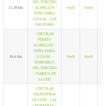
DEL TERCERO
15.58 km
– ALAMILLOS –
track
track
tr
PEÑA RUBIA
(1524 m) – LOS
CHOZONES
CIRCULAR
PUERTO
ALAMILLOS –
PEÑA RUBIA
16.6 km
(1524 M) –
track
track
tr
BARRANCO
DEL TERCERO
– FABRICA DE
LA LUZ
CIRCULAR
VALDEPEÑAS
DE JAEN – LAS
CHORRERAS –