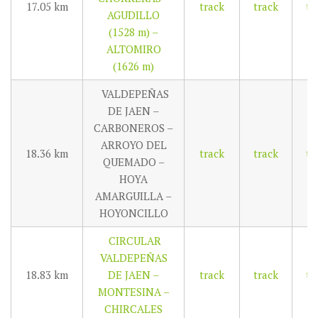
17.05 km
track
track
tr
AGUDILLO
(1528 m) –
ALTOMIRO
(1626 m)
VALDEPEÑAS
DE JAEN –
CARBONEROS –
ARROYO DEL
18.36 km
track
track
tr
QUEMADO –
HOYA
AMARGUILLA –
HOYONCILLO
CIRCULAR
VALDEPEÑAS
18.83 km
DE JAEN –
track
track
tr
MONTESINA –
CHIRCALES