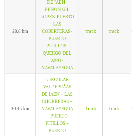
DE JAEN-
PEÑON GIL
LOPEZ-PUERTO
LAS
28.6 km
COBERTERAS-
track
track
tr
PUERTO
PITILLOS-
QUEJIGO DEL
AMO-
NAVALAYEGUA
CIRCULAR
VALDEPEÃAS
DE JAEN – LAS
CHORRERAS –
30.45 km
NAVALAYEGUA
track
track
tr
– PUERTO
PITILLOS –
PUERTO