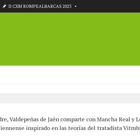
II CXM ROMPEALBARCAS 2023
adre, Valdepeñas de Jaén comparte con Mancha Real y Lo
ennense inspirado en las teorías del tratadista Vitrubio