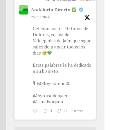
Andalucía Directo
25 Ene 2024
Celebramos los 100 años de
Dolores, vecina de
Valdepeñas de Jaén que sigue
saliendo a andar todos los
días
Estas palabras le ha dedicado
a su bisnieto:
🎙
@Eloymoreno20
@Aytovaldepjaen
@canalsurjaen
4
11
Twitter