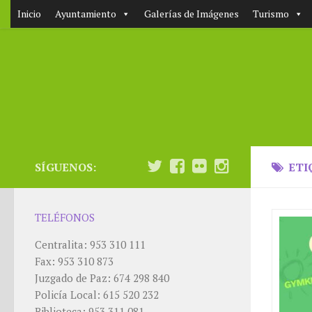
Inicio
Ayuntamiento
Galerías de Imágenes
Turismo
SÍGUENOS:
ETI
TELÉFONOS
Centralita: 953 310 111
Fax: 953 310 873
Juzgado de Paz: 674 298 840
Policía Local: 615 520 232
Biblioteca: 953 311 081