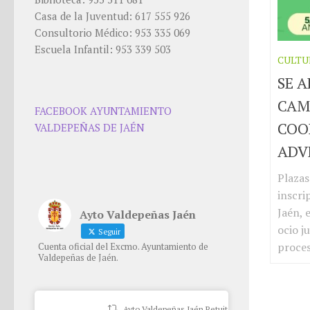
Casa de la Juventud: 617 555 926
Consultorio Médico: 953 335 069
Escuela Infantil: 953 339 503
CULTU
SE A
CAM
FACEBOOK AYUNTAMIENTO
COO
VALDEPEÑAS DE JAÉN
ADV
Plazas
inscri
Jaén, 
Ayto Valdepeñas Jaén
ocio j
Seguir
proces
Cuenta oficial del Excmo. Ayuntamiento de
Valdepeñas de Jaén.
Ayto Valdepeñas Jaén Retuiteado