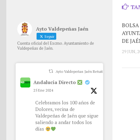
TA
BOLSA 
Ayto Valdepeñas Jaén
AYUNT
Seguir
DE JAÉ
Cuenta oficial del Excmo. Ayuntamiento de
Valdepeñas de Jaén.
29 JUN, 2
Ayto Valdepeñas Jaén Retuiteado
Andalucía Directo
25 Ene 2024
Celebramos los 100 años de
Dolores, vecina de
Valdepeñas de Jaén que sigue
saliendo a andar todos los
días