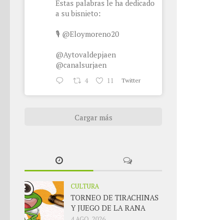
Estas palabras le ha dedicado
a su bisnieto:
🎙
@Eloymoreno20
@Aytovaldepjaen
@canalsurjaen
4
11
Twitter
Cargar más
CULTURA
TORNEO DE TIRACHINAS
Y JUEGO DE LA RANA
4 AGO, 2026