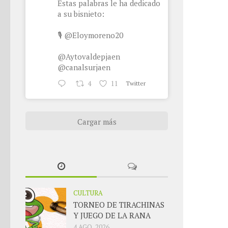
Estas palabras le ha dedicado
a su bisnieto:
🎙
@Eloymoreno20
@Aytovaldepjaen
@canalsurjaen
4
11
Twitter
Cargar más
CULTURA
TORNEO DE TIRACHINAS
Y JUEGO DE LA RANA
4 AGO, 2026