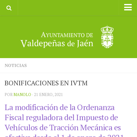
Inicio
Ayuntamiento
Galerías de Imágenes
Turismo
II CXM ROMPEALBARCAS 2023
NOTICIAS
BONIFICACIONES EN IVTM
POR
MANOLO
· 21 ENERO, 2021
La modificación de la Ordenanza
Fiscal reguladora del Impuesto de
Vehículos de Tracción Mecánica es