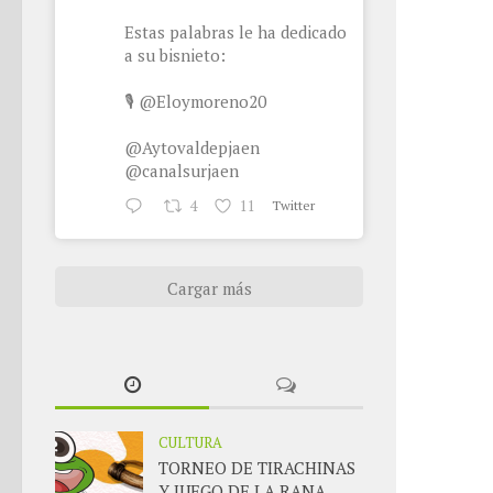
Estas palabras le ha dedicado
a su bisnieto:
🎙
@Eloymoreno20
@Aytovaldepjaen
@canalsurjaen
4
11
Twitter
Cargar más
CULTURA
TORNEO DE TIRACHINAS
Y JUEGO DE LA RANA