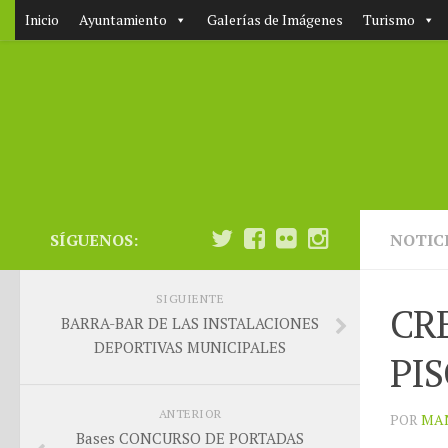
Inicio
Ayuntamiento
Galerías de Imágenes
Turismo
SÍGUENOS:
NOTIC
SIGUIENTE
CR
BARRA-BAR DE LAS INSTALACIONES
DEPORTIVAS MUNICIPALES
PI
ANTERIOR
POR
MA
Bases CONCURSO DE PORTADAS