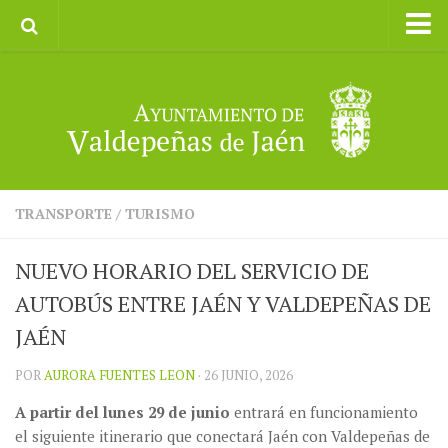
Inicio
Ayuntamiento
Galerías de Imágenes
Turismo
II CXM ROMPEALBARCAS 2023
TRANSPORTE
/
TURISMO
NUEVO HORARIO DEL SERVICIO DE
AUTOBÚS ENTRE JAÉN Y VALDEPEÑAS DE
JAÉN
POR
AURORA FUENTES LEON
· 26 JUNIO, 2026
A partir del lunes 29 de junio
entrará en funcionamiento
el siguiente itinerario que conectará Jaén con Valdepeñas de