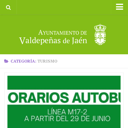
Inicio
Ayuntamiento
Galerías de Imágenes
Turismo
II CXM ROMPEALBARCAS 2023
CATEGORÍA:
TURISMO