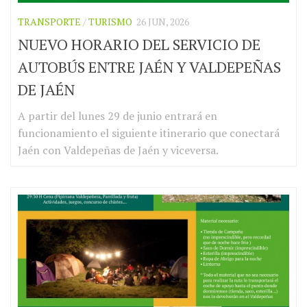
TRANSPORTE
/
TURISMO
26 JUN, 2026
NUEVO HORARIO DEL SERVICIO DE
AUTOBÚS ENTRE JAÉN Y VALDEPEÑAS
DE JAÉN
A partir del lunes 29 de junio entrará en
funcionamiento el siguiente itinerario que conectará
Jaén con Valdepeñas de Jaén y viceversa.