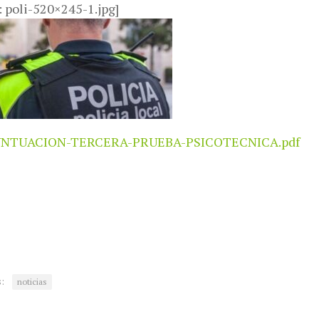
: poli-520×245-1.jpg]
NTUACION-TERCERA-PRUEBA-PSICOTECNICA.pdf
:
noticias