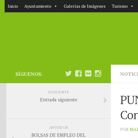
Inicio
Ayuntamiento
Galerías de Imágenes
Turismo
SÍGUENOS:
NOTIC
SIGUIENTE
PU
Entrada siguiente
Con
ANTERIOR
POR
MA
BOLSAS DE EMPLEO DEL