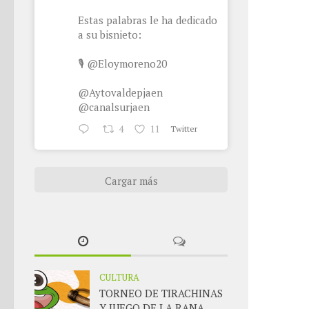
Estas palabras le ha dedicado
a su bisnieto:
🎙
@Eloymoreno20
@Aytovaldepjaen
@canalsurjaen
4
11
Twitter
Cargar más
CULTURA
TORNEO DE TIRACHINAS
Y JUEGO DE LA RANA