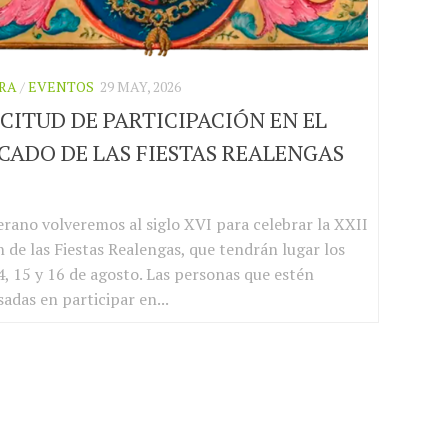
RA
/
EVENTOS
29 MAY, 2026
CITUD DE PARTICIPACIÓN EN EL
CADO DE LAS FIESTAS REALENGAS
6
erano volveremos al siglo XVI para celebrar la XXII
n de las Fiestas Realengas, que tendrán lugar los
4, 15 y 16 de agosto. Las personas que estén
sadas en participar en...