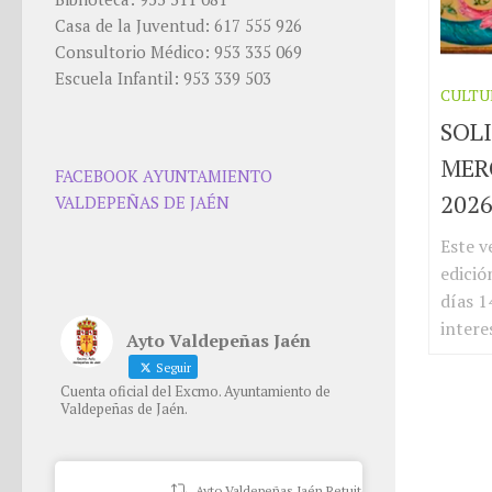
Casa de la Juventud: 617 555 926
Consultorio Médico: 953 335 069
Escuela Infantil: 953 339 503
CULTU
SOLI
MER
FACEBOOK AYUNTAMIENTO
202
VALDEPEÑAS DE JAÉN
Este v
edició
días 1
intere
Ayto Valdepeñas Jaén
Seguir
Cuenta oficial del Excmo. Ayuntamiento de
Valdepeñas de Jaén.
Ayto Valdepeñas Jaén Retuiteado