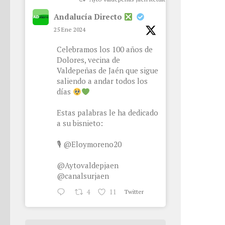
Andalucía Directo
25 Ene 2024
Celebramos los 100 años de
Dolores, vecina de
Valdepeñas de Jaén que sigue
saliendo a andar todos los
días
Estas palabras le ha dedicado
a su bisnieto:
🎙
@Eloymoreno20
@Aytovaldepjaen
@canalsurjaen
4
11
Twitter