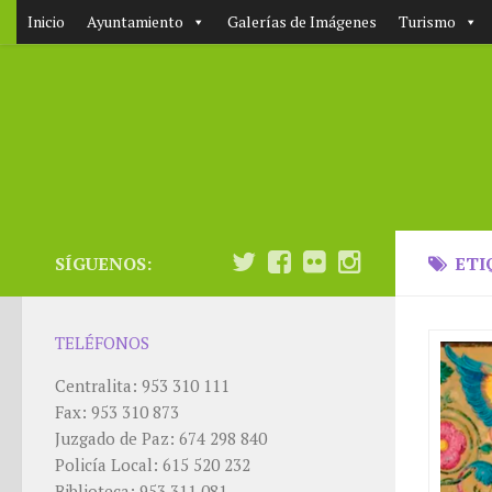
Inicio
Ayuntamiento
Galerías de Imágenes
Turismo
SÍGUENOS:
ETI
TELÉFONOS
Centralita: 953 310 111
Fax: 953 310 873
Juzgado de Paz: 674 298 840
Policía Local: 615 520 232
Biblioteca: 953 311 081