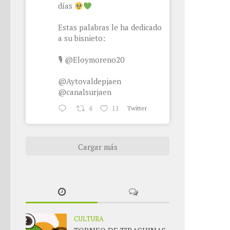
días
Estas palabras le ha dedicado
a su bisnieto:
🎙
@Eloymoreno20
@Aytovaldepjaen
@canalsurjaen
4
11
Twitter
Cargar más
CULTURA