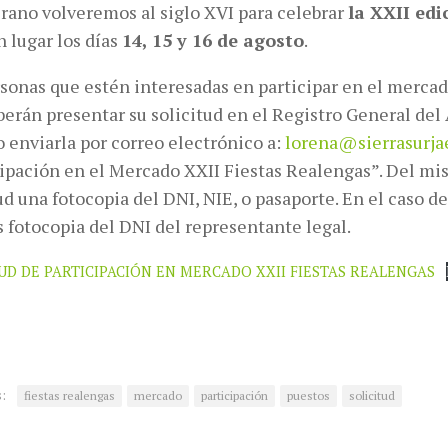
rano volveremos al siglo XVI para celebrar
la XXII edi
 lugar los días
14, 15 y 16 de agosto
.
sonas que estén interesadas en participar en el mercad
berán presentar su solicitud en el Registro General de
 o enviarla por correo electrónico a:
lorena@sierrasurj
cipación en el Mercado XXII Fiestas Realengas”. Del mi
ud una fotocopia del DNI, NIE, o pasaporte. En el caso de
 fotocopia del DNI del representante legal.
UD DE PARTICIPACIÓN EN MERCADO XXII FIESTAS REALENGAS
:
fiestas realengas
mercado
participación
puestos
solicitud