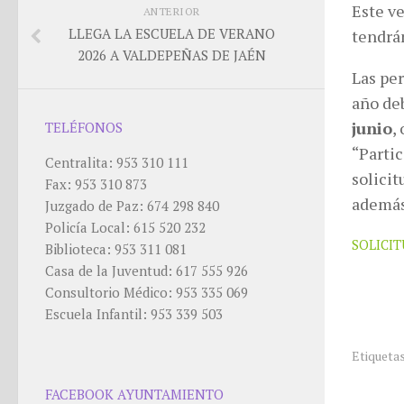
Este ve
ANTERIOR
LLEGA LA ESCUELA DE VERANO
tendrán
2026 A VALDEPEÑAS DE JAÉN
Las per
año de
junio
,
TELÉFONOS
“Parti
Centralita: 953 310 111
solicit
Fax: 953 310 873
además
Juzgado de Paz: 674 298 840
Policía Local: 615 520 232
SOLICIT
Biblioteca: 953 311 081
Casa de la Juventud: 617 555 926
Consultorio Médico: 953 335 069
Escuela Infantil: 953 339 503
Etiquetas
FACEBOOK AYUNTAMIENTO