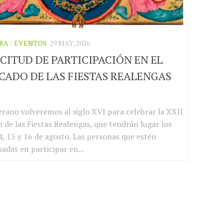
RA
/
EVENTOS
29 MAY, 2026
CITUD DE PARTICIPACIÓN EN EL
CADO DE LAS FIESTAS REALENGAS
6
erano volveremos al siglo XVI para celebrar la XXII
n de las Fiestas Realengas, que tendrán lugar los
4, 15 y 16 de agosto. Las personas que estén
sadas en participar en...