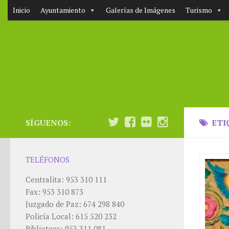
Inicio
Ayuntamiento
Galerías de Imágenes
Turismo
SÍGUENOS:
ETI
TELÉFONOS
Centralita: 953 310 111
Fax: 953 310 873
Juzgado de Paz: 674 298 840
Policía Local: 615 520 232
Biblioteca: 953 311 081