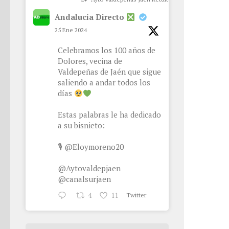
Andalucía Directo
25 Ene 2024
Celebramos los 100 años de
Dolores, vecina de
Valdepeñas de Jaén que sigue
saliendo a andar todos los
días
Estas palabras le ha dedicado
a su bisnieto:
🎙
@Eloymoreno20
@Aytovaldepjaen
@canalsurjaen
4
11
Twitter