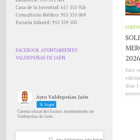
Casa de la Juventud: 617 555 926
Consultorio Médico: 953 335 069
Escuela Infantil: 953 339 503
CULTU
SOLI
MER
FACEBOOK AYUNTAMIENTO
202
VALDEPEÑAS DE JAÉN
Este v
edició
días 1
intere
Ayto Valdepeñas Jaén
Seguir
Cuenta oficial del Excmo. Ayuntamiento de
Valdepeñas de Jaén.
Ayto Valdepeñas Jaén Retuiteado