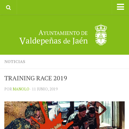
Inicio
Ayuntamiento
Galerías de Imágenes
Turismo
II CXM ROMPEALBARCAS 2023
NOTICIAS
TRAINING RACE 2019
POR
MANOLO
· 11 JUNIO, 2019