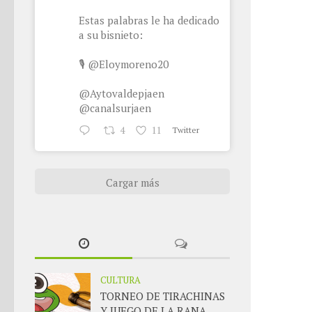
Estas palabras le ha dedicado
a su bisnieto:
🎙
@Eloymoreno20
@Aytovaldepjaen
@canalsurjaen
4
11
Twitter
Cargar más
CULTURA
TORNEO DE TIRACHINAS
Y JUEGO DE LA RANA