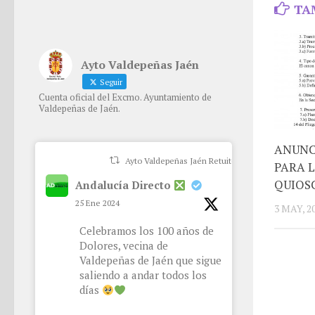
TA
Ayto Valdepeñas Jaén
Seguir
Cuenta oficial del Excmo. Ayuntamiento de
Valdepeñas de Jaén.
ANUNC
Ayto Valdepeñas Jaén Retuiteado
PARA 
QUIOS
Andalucía Directo
25 Ene 2024
3 MAY, 2
Celebramos los 100 años de
Dolores, vecina de
Valdepeñas de Jaén que sigue
saliendo a andar todos los
días