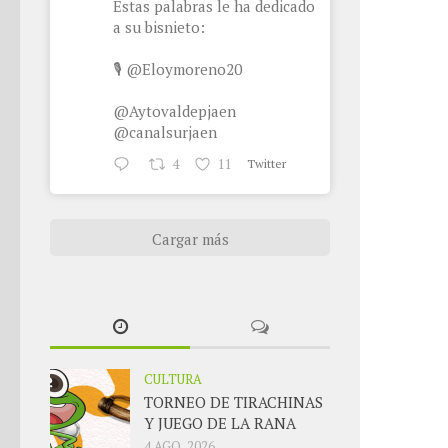
Estas palabras le ha dedicado
a su bisnieto:
🎙
@Eloymoreno20
@Aytovaldepjaen
@canalsurjaen
4
11
Twitter
Cargar más
CULTURA
TORNEO DE TIRACHINAS
Y JUEGO DE LA RANA
4 AGO, 2026