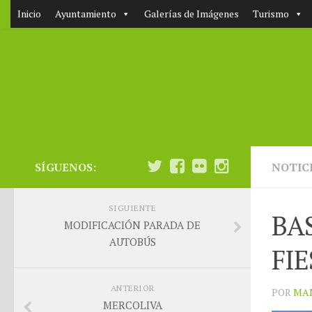
Inicio
Ayuntamiento
Galerías de Imágenes
Turismo
SÍGUENOS:
NOTIC
SIGUIENTE
BA
MODIFICACIÓN PARADA DE
AUTOBÚS
FIE
ANTERIOR
POR
MA
MERCOLIVA