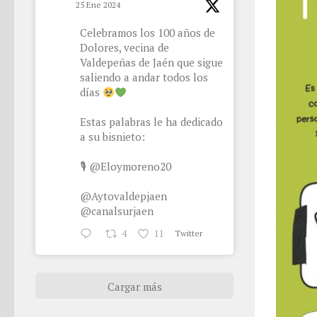
25 Ene 2024
Celebramos los 100 años de
Dolores, vecina de
Valdepeñas de Jaén que sigue
saliendo a andar todos los
días
Estas palabras le ha dedicado
a su bisnieto:
🎙
@Eloymoreno20
@Aytovaldepjaen
@canalsurjaen
4
11
Twitter
Cargar más