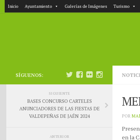
Inicio
Ayuntamiento
Galerías de Imágenes
Turismo
SÍGUENOS:
NOTIC
SIGUIENTE
ME
BASES CONCURSO CARTELES
ANUNCIADORES DE LAS FIESTAS DE
VALDEPEÑAS DE JAÉN 2024
POR
MA
Presen
en la C
ANTERIOR