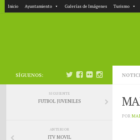
Inicio
Ayuntamiento
Galerías de Imágenes
Turismo
SÍGUENOS:
NOTIC
SIGUIENTE
MA
FUTBOL JUVENILES
POR
MA
ANTERIOR
ITV MOVIL