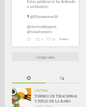
Estas palabras le ha dedicado
a su bisnieto:
🎙
@Eloymoreno20
@Aytovaldepjaen
@canalsurjaen
4
11
Twitter
Cargar más
CULTURA
TORNEO DE TIRACHINAS
Y JUEGO DE LA RANA
4 AGO, 2026