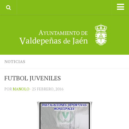
Inicio
Ayuntamiento
Galerías de Imágenes
Turismo
II CXM ROMPEALBARCAS 2023
NOTICIAS
FUTBOL JUVENILES
POR
MANOLO
· 25 FEBRERO, 2016