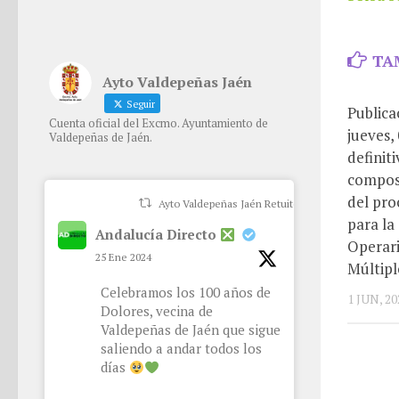
TA
Ayto Valdepeñas Jaén
Seguir
Publica
Cuenta oficial del Excmo. Ayuntamiento de
jueves,
Valdepeñas de Jaén.
definit
composi
del pro
Ayto Valdepeñas Jaén Retuiteado
para la
Andalucía Directo
Operari
25 Ene 2024
Múltip
Celebramos los 100 años de
1 JUN, 20
Dolores, vecina de
Valdepeñas de Jaén que sigue
saliendo a andar todos los
días