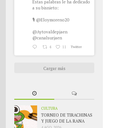
Estas palabras le ha dedicado
a su bisnieto:
🎙
@Eloymoreno20
@Aytovaldepjaen
@canalsurjaen
4
11
Twitter
Cargar más
CULTURA
TORNEO DE TIRACHINAS
Y JUEGO DE LA RANA
4 AGO, 2026