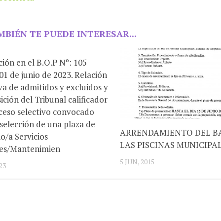
MBIÉN TE PUEDE INTERESAR...
ción en el B.O.P Nº: 105
 01 de junio de 2023. Relación
iva de admitidos y excluidos y
ción del Tribunal calificador
ceso selectivo convocado
 selección de una plaza de
ARRENDAMIENTO DEL B
o/a Servicios
LAS PISCINAS MUNICIPA
les/Mantenimien
5 JUN, 2015
23