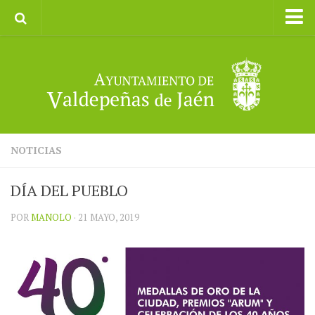
Inicio
Ayuntamiento
Galerías de Imágenes
Turismo
II CXM ROMPEALBARCAS 2023
NOTICIAS
DÍA DEL PUEBLO
POR
MANOLO
· 21 MAYO, 2019