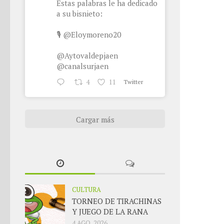
Estas palabras le ha dedicado
a su bisnieto:
🎙
@Eloymoreno20
@Aytovaldepjaen
@canalsurjaen
4
11
Twitter
Cargar más
CULTURA
TORNEO DE TIRACHINAS
Y JUEGO DE LA RANA
4 AGO, 2026