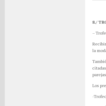
8./ T
– Trofe
Recibir
la moda
Tambié
citadas
pareja
Los pr
-Trofe