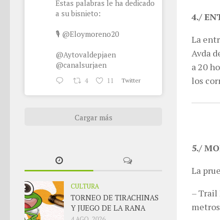
Estas palabras le ha dedicado
a su bisnieto:
4./ E
🎙
@Eloymoreno20
La entr
Avda de
@Aytovaldepjaen
@canalsurjaen
a 20 ho
los co
4
11
Twitter
Cargar más
5./ M
La prue
CULTURA
– Trail
TORNEO DE TIRACHINAS
metros
Y JUEGO DE LA RANA
4 AGO, 2026