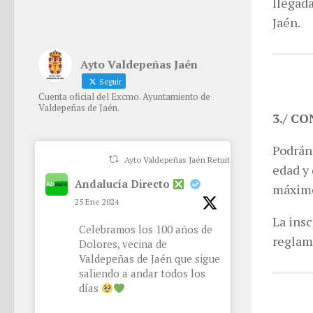
llegad
Jaén.
Ayto Valdepeñas Jaén
Seguir
Cuenta oficial del Excmo. Ayuntamiento de
Valdepeñas de Jaén.
3./ C
Podrán 
Ayto Valdepeñas Jaén Retuiteado
edad y 
Andalucía Directo
máximo
25 Ene 2024
La ins
Celebramos los 100 años de
reglam
Dolores, vecina de
Valdepeñas de Jaén que sigue
saliendo a andar todos los
días