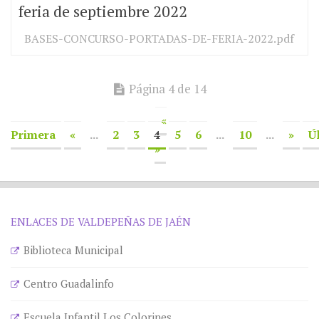
feria de septiembre 2022
BASES-CONCURSO-PORTADAS-DE-FERIA-2022.pdf
Página 4 de 14
«
Primera
«
...
2
3
4
5
6
...
10
...
»
Ú
»
ENLACES DE VALDEPEÑAS DE JAÉN
Biblioteca Municipal
Centro Guadalinfo
Escuela Infantil Los Colorines