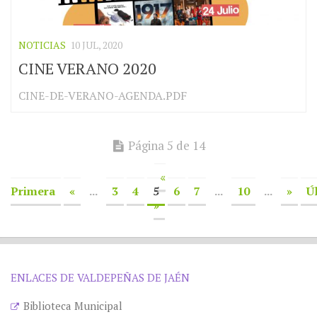
NOTICIAS
10 JUL, 2020
CINE VERANO 2020
CINE-DE-VERANO-AGENDA.PDF
Página 5 de 14
«
Primera
«
...
3
4
5
6
7
...
10
...
»
Ú
»
ENLACES DE VALDEPEÑAS DE JAÉN
Biblioteca Municipal