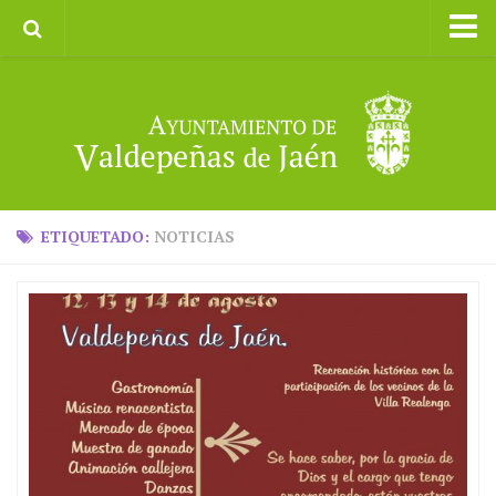
Inicio
Ayuntamiento
Galerías de Imágenes
Turismo
II CXM ROMPEALBARCAS 2023
ETIQUETADO:
NOTICIAS