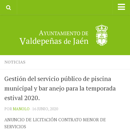
Inicio
Ayuntamiento
Galerías de Imágenes
Turismo
II CXM ROMPEALBARCAS 2023
NOTICIAS
Gestión del servicio público de piscina
municipal y bar anejo para la temporada
estival 2020.
POR
MANOLO
· 16 JUNIO, 2020
ANUNCIO DE LICITACIÓN CONTRATO MENOR DE
SERVICIOS