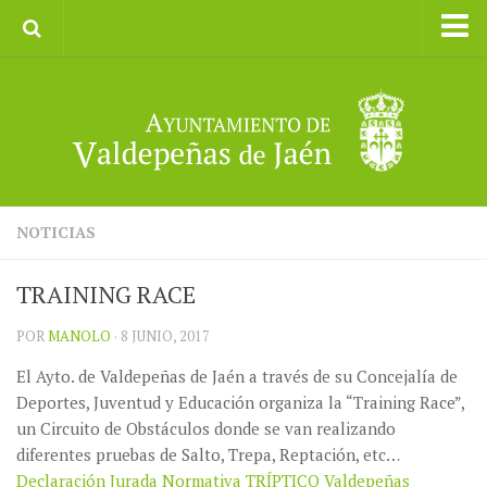
Inicio
Ayuntamiento
Galerías de Imágenes
Turismo
II CXM ROMPEALBARCAS 2023
NOTICIAS
TRAINING RACE
POR
MANOLO
· 8 JUNIO, 2017
El Ayto. de Valdepeñas de Jaén a través de su Concejalía de
Deportes, Juventud y Educación organiza la “Training Race”,
un Circuito de Obstáculos donde se van realizando
diferentes pruebas de Salto, Trepa, Reptación, etc…
Declaración Jurada
Normativa
TRÍPTICO Valdepeñas